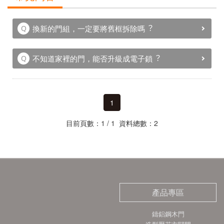
換新的⾨組，⼀定要將舊框拆除嗎︖
不知道家裡的⾨，能否升級成電⼦鎖︖
1
目前頁數：1 / 1 資料總數：2
產品專區
鑄鋁鋼木門