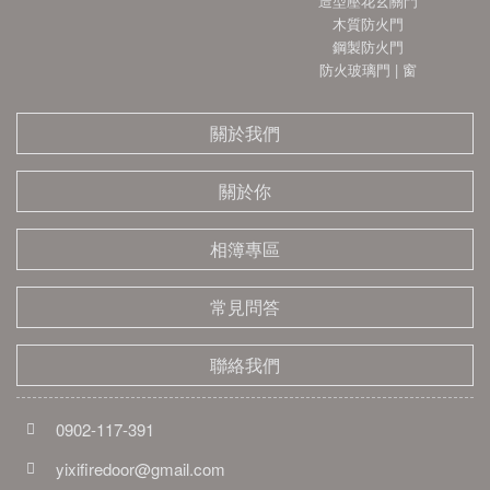
造型壓花玄關門
木質防火門
鋼製防火門
防火玻璃門 | 窗
關於我們
關於你
相簿專區
常見問答
聯絡我們
0902-117-391
yixifiredoor@gmail.com