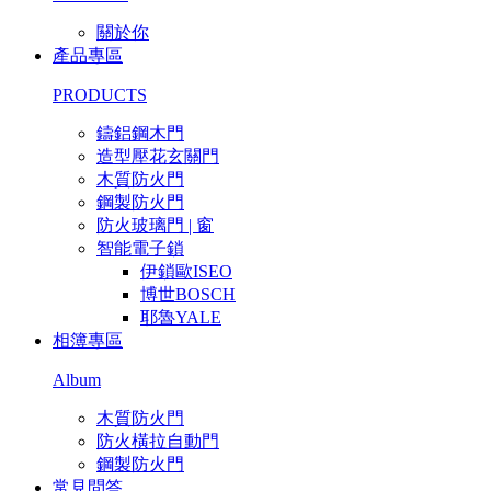
關於你
產品專區
PRODUCTS
鑄鋁鋼木門
造型壓花玄關門
木質防火門
鋼製防火門
防火玻璃門 | 窗
智能電子鎖
伊鎖歐ISEO
博世BOSCH
耶魯YALE
相簿專區
Album
木質防火門
防火橫拉自動門
鋼製防火門
常見問答