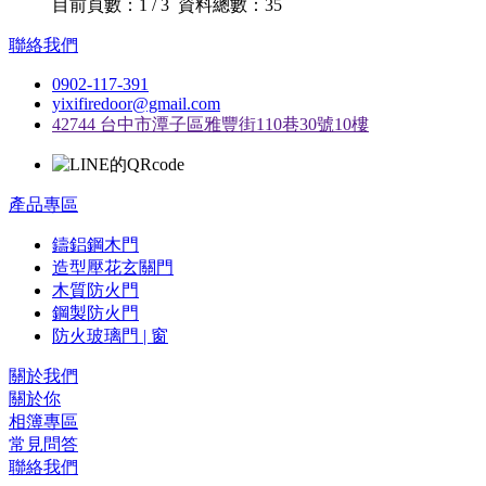
目前頁數：1 / 3 資料總數：35
聯絡我們
0902-117-391
yixifiredoor@gmail.com
42744 台中市潭子區雅豐街110巷30號10樓
產品專區
鑄鋁鋼木門
造型壓花玄關門
木質防火門
鋼製防火門
防火玻璃門 | 窗
關於我們
關於你
相簿專區
常見問答
聯絡我們