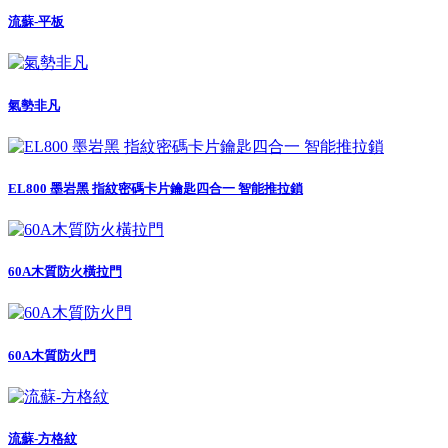
流蘇-平板
氣勢非凡
EL800 墨岩黑 指紋密碼卡片鑰匙四合一 智能推拉鎖
60A木質防火橫拉門
60A木質防火門
流蘇-方格紋