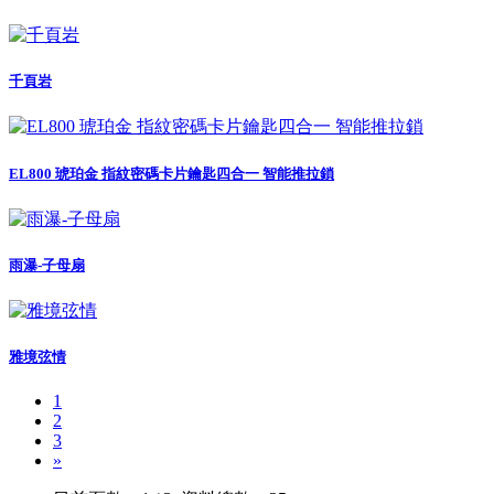
千頁岩
EL800 琥珀金 指紋密碼卡片鑰匙四合一 智能推拉鎖
雨瀑-子母扇
雅境弦情
1
2
3
»