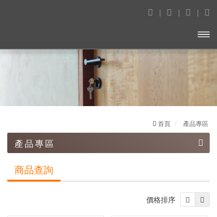
開啟
主選
單
首頁
產品專區
產品專區
鑄鋁鋼木門
商品查詢
造型壓花玄關門
價格排序
木質防火門