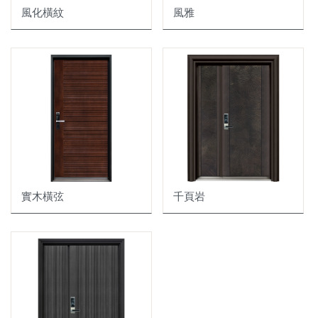
風化橫紋
風雅
實木橫弦
千頁岩