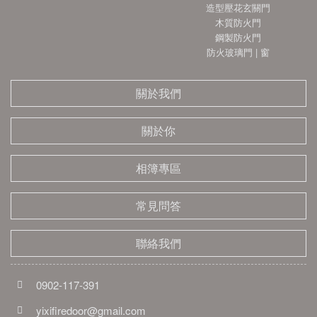
造型壓花玄關門
木質防火門
鋼製防火門
防火玻璃門 | 窗
關於我們
關於你
相簿專區
常見問答
聯絡我們
0902-117-391
yixifiredoor@gmail.com