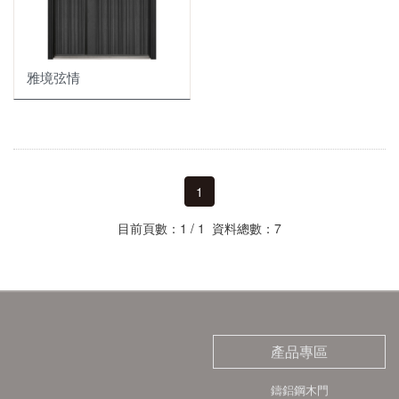
雅境弦情
1
目前頁數：1 / 1 資料總數：7
產品專區
鑄鋁鋼木門