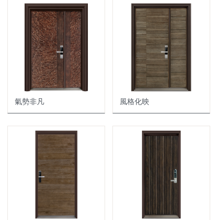
鋼製防火門
防火玻璃門 | 窗
智能電子鎖
氣勢非凡
風格化映