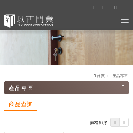
開啟
主選
單
首頁
產品專區
產品專區
鑄鋁鋼木門
商品查詢
造型壓花玄關門
價格排序
木質防火門