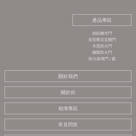
產品專區
鑄鋁鋼木門
造型壓花玄關門
木質防火門
鋼製防火門
防火玻璃門 | 窗
關於我們
關於你
相簿專區
常見問答