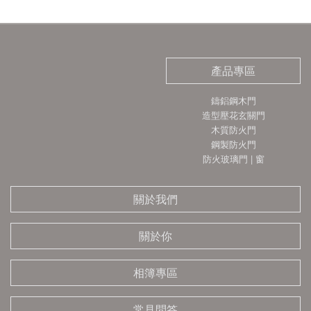
產品專區
鑄鋁鋼木門
造型壓花玄關門
木質防火門
鋼製防火門
防火玻璃門 | 窗
關於我們
關於你
相簿專區
常見問答