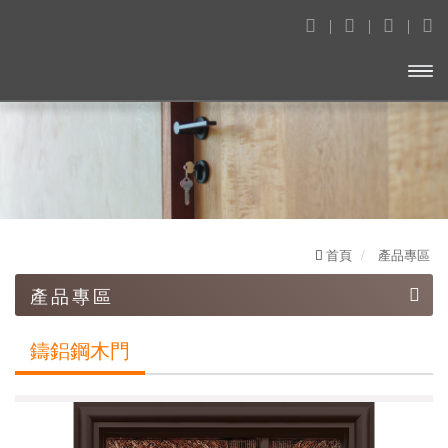
開啟
主選
單
首頁
產品專區
產品專區
鑄鋁鋼木門
鑄鋁鋼木門
造型壓花玄關門
木質防火門