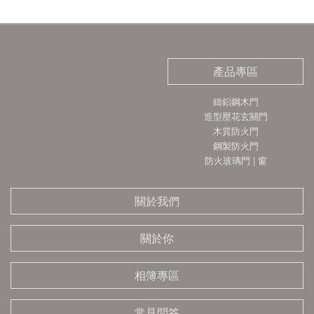
產品專區
鑄鋁鋼木門
造型壓花玄關門
木質防火門
鋼製防火門
防火玻璃門 | 窗
關於我們
關於你
相簿專區
常見問答