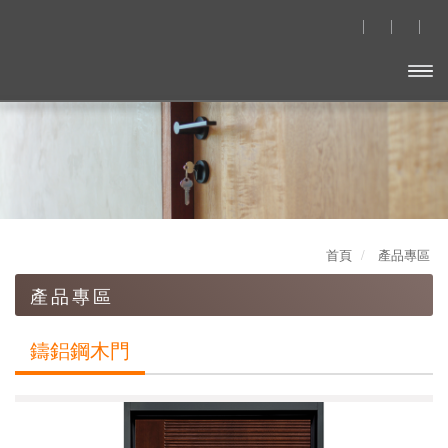
開啟
主選
單
首頁
產品專區
產品專區
鑄鋁鋼木門
鑄鋁鋼木門
造型壓花玄關門
木質防火門