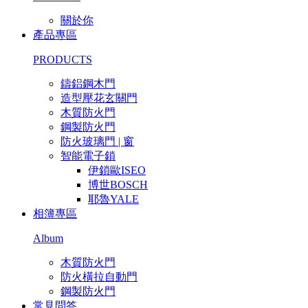
關於你
產品專區
PRODUCTS
鑄鋁鋼木門
造型壓花玄關門
木質防火門
鋼製防火門
防火玻璃門 | 窗
智能電子鎖
伊鎖歐ISEO
博世BOSCH
耶魯YALE
相簿專區
Album
木質防火門
防火橫拉自動門
鋼製防火門
常見問答