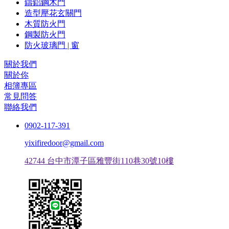
鑄鋁鋼木門
造型壓花玄關門
木質防火門
鋼製防火門
防火玻璃門 | 窗
關於我們
關於你
相簿專區
常見問答
聯絡我們
0902-117-391
yixifiredoor@gmail.com
42744 台中市潭子區雅豐街110巷30號10樓