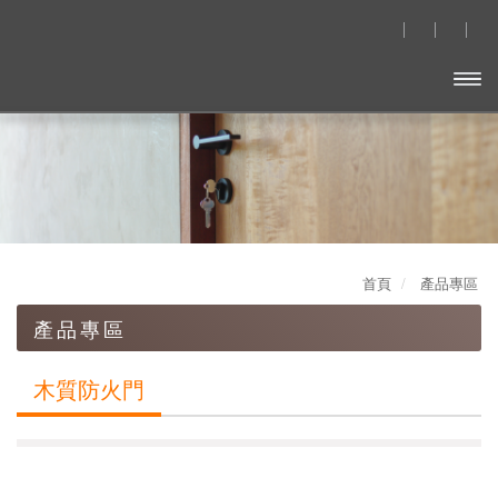
開啟
主選
單
首頁
產品專區
產品專區
鑄鋁鋼木門
木質防火門
造型壓花玄關門
木質防火門