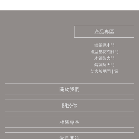
產品專區
鑄鋁鋼木門
造型壓花玄關門
木質防火門
鋼製防火門
防火玻璃門 | 窗
關於我們
關於你
相簿專區
常見問答