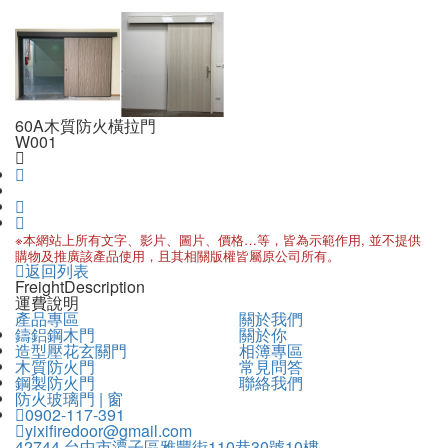
60A木質防火橫拉門
W001
※本網站上所有文字、影片、圖片、價格…等，皆為示範作用, 並不提供
購物及推廣該產品使用，且其相關版權皆屬原公司所有。
返回列表
Freight
Description
運費說明
產品專區
關於我們
鑄鋁鋼木門
關於你
造型壓花玄關門
相簿專區
木質防火門
常見問答
鋼製防火門
聯絡我們
防火玻璃門 | 窗
0902-117-391
yixifiredoor@gmail.com
42744 台中市潭子區雅豐街110巷30號10樓