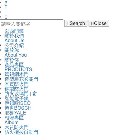
Search
Close
以
以西門業
開
主
關於我們
西
啟
About Us
導
門
主
公司介紹
覽
業
選
關於你
Navigation
單
About You
關於你
產品專區
PRODUCTS
鑄鋁鋼木門
造型壓花玄關門
木質防火門
鋼製防火門
防火玻璃門 | 窗
智能電子鎖
伊鎖歐ISEO
博世BOSCH
耶魯YALE
相簿專區
Album
木質防火門
防火橫拉自動門