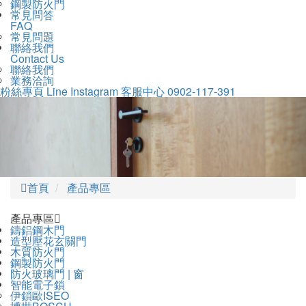
鋼製防火門
常見問答
FAQ
常見問題
聯絡我們
Contact Us
聯絡我們
業務洽詢
粉絲專頁
Line
Instagram
客服中心
0902-117-391
Previous
Nex
首頁
產品專區
產品專區
鑄鋁鋼木門
造型壓花玄關門
木質防火門
鋼製防火門
防火玻璃門 | 窗
智能電子鎖
伊鎖歐ISEO