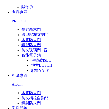
關於你
產品專區
PRODUCTS
鑄鋁鋼木門
造型壓花玄關門
木質防火門
鋼製防火門
防火玻璃門 | 窗
智能電子鎖
伊鎖歐ISEO
博世BOSCH
耶魯YALE
相簿專區
Album
木質防火門
防火橫拉自動門
鋼製防火門
常見問答