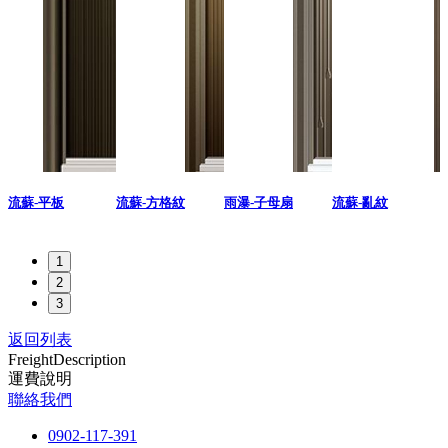
流蘇-平板
流蘇-方格紋
雨瀑-子母扇
流蘇-亂紋
1
2
3
返回列表
Freight
Description
運費說明
聯絡我們
0902-117-391