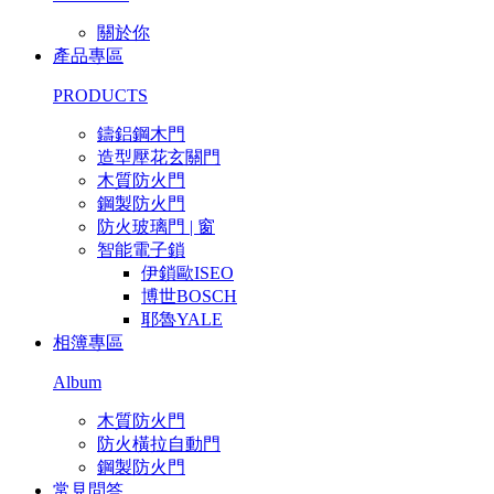
關於你
產品專區
PRODUCTS
鑄鋁鋼木門
造型壓花玄關門
木質防火門
鋼製防火門
防火玻璃門 | 窗
智能電子鎖
伊鎖歐ISEO
博世BOSCH
耶魯YALE
相簿專區
Album
木質防火門
防火橫拉自動門
鋼製防火門
常見問答