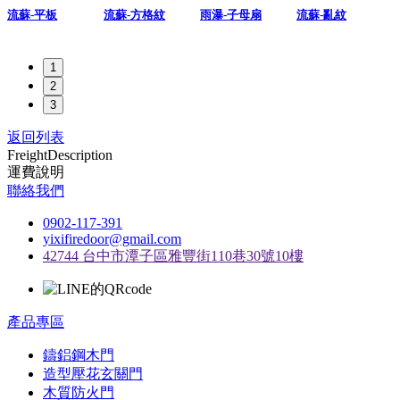
流蘇-平板
流蘇-方格紋
雨瀑-子母扇
流蘇-亂紋
1
2
3
返回列表
Freight
Description
運費說明
聯絡我們
0902-117-391
yixifiredoor@gmail.com
42744 台中市潭子區雅豐街110巷30號10樓
產品專區
鑄鋁鋼木門
造型壓花玄關門
木質防火門