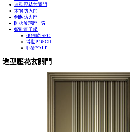
造型壓花玄關門
木質防火門
鋼製防火門
防火玻璃門 | 窗
智能電子鎖
伊鎖歐ISEO
博世BOSCH
耶魯YALE
造型壓花玄關門